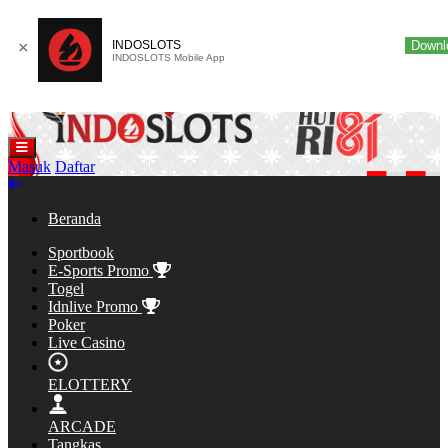
×
INDOSLOTS
Downl
INDOSLOTS Mobile App
Masuk
Daftar
Beranda
Sportbook
E-Sports
Promo
Togel
Idnlive
Promo
Poker
Live Casino
ELOTTERY
ARCADE
Tangkas