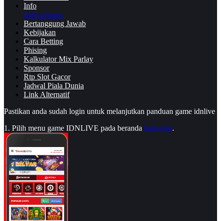
Info
Jadwal bank
Bertanggung Jawab
Kebijakan
Cara Betting
Phising
Kalkulator Mix Parlay
Sponsor
Rtp Slot Gacor
Jadwal Piala Dunia
Link Alternatif
Pastikan anda sudah login untuk melanjutkan panduan game idnlive
1. Pilih menu game IDNLIVE pada beranda
Indoslots
.