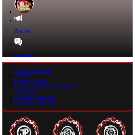
Promosi
Live Chat
TENTANG KAMI
MOBILE
JADWAL BANK
KALKULATOR MIX PARLAY
SPONSOR
RTP SLOT GACOR
LINK ALTERNATIF