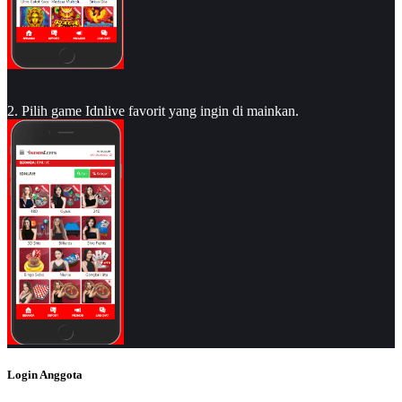
2. Pilih game Idnlive favorit yang ingin di mainkan.
Login Anggota