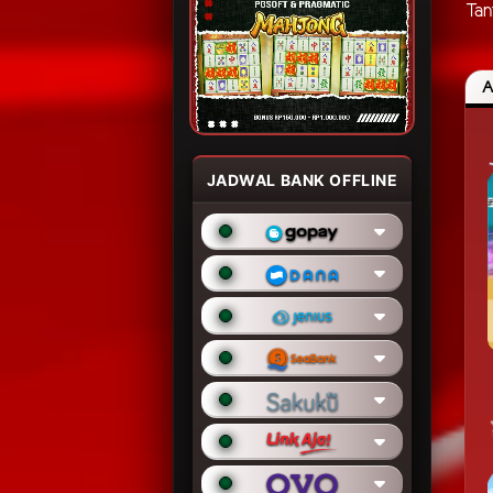
Tan
A
JADWAL BANK OFFLINE