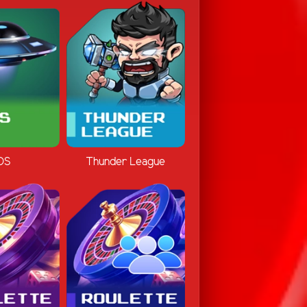
OS
Thunder League