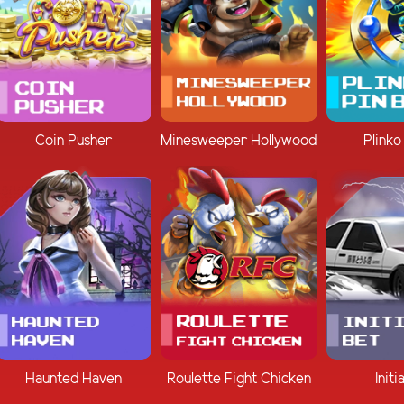
Coin Pusher
Minesweeper Hollywood
Plinko
Haunted Haven
Roulette Fight Chicken
Initi