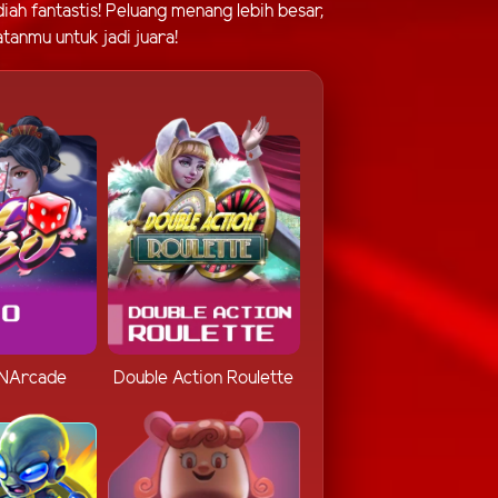
h fantastis! Peluang menang lebih besar,
anmu untuk jadi juara!
DNArcade
Double Action Roulette