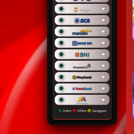
Online
Offline
Gangguan