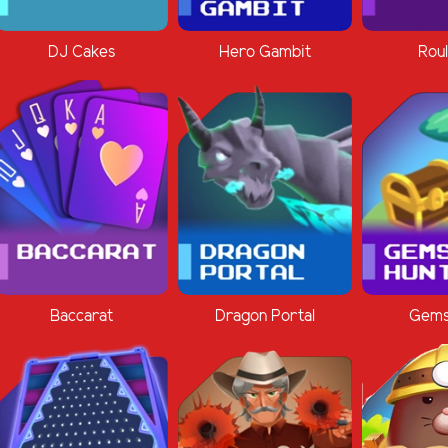
DJ Cakes
Hero Gambit
Rou
Baccarat
Dragon Portal
Gems