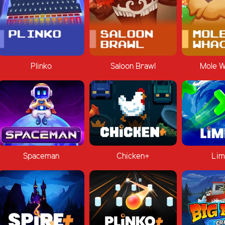
Plinko
Saloon Brawl
Mole 
Spaceman
Chicken+
Li