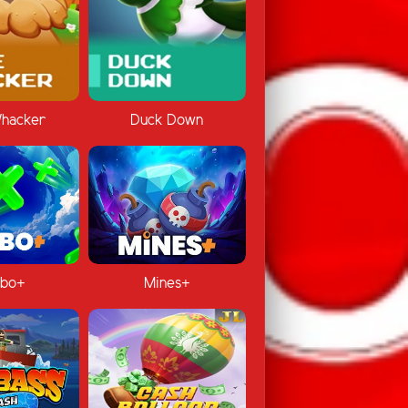
Whacker
Duck Down
mbo+
Mines+