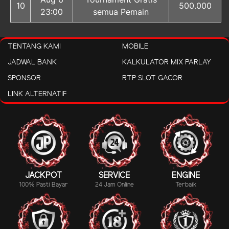
10
500.000
23:00
semua Pemain
TENTANG KAMI
MOBILE
JADWAL BANK
KALKULATOR MIX PARLAY
SPONSOR
RTP SLOT GACOR
LINK ALTERNATIF
JACKPOT
SERVICE
ENGINE
100% Pasti Bayar
24 Jam Online
Terbaik