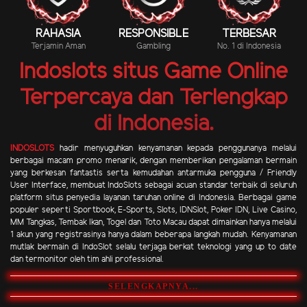
RAHASIA
RESPONSIBLE
TERBESAR
Terjamin Aman
Gambling
No. 1 di Indonesia
Indoslots situs Game Online
Terpercaya dan Terlengkap
di Indonesia.
INDOSLOTS
hadir menyuguhkan kenyamanan kepada penggunanya melalui
berbagai macam promo menarik, dengan memberikan pengalaman bermain
yang berkesan fantastis serta kemudahan antarmuka pengguna / Friendly
User Interface, membuat IndoSlots sebagai acuan standar terbaik di seluruh
platform situs penyedia layanan taruhan online di Indonesia. Berbagai game
populer seperti Sportbook, E-Sports, Slots, IDNSlot, Poker IDN, Live Casino,
MM Tangkas, Tembak Ikan, Togel dan Toto Macau dapat dimainkan hanya melalui
1 akun yang registrasinya hanya dalam beberapa langkah mudah. Kenyamanan
mutlak bermain di IndoSlot selalu terjaga berkat teknologi yang up to date
dan termonitor oleh tim ahli professional.
SELENGKAPNYA...